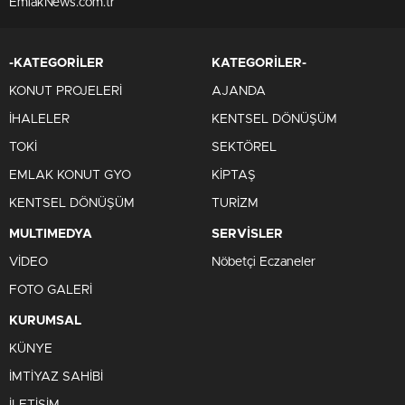
EmlakNews.com.tr
-KATEGORİLER
KATEGORİLER-
KONUT PROJELERİ
AJANDA
İHALELER
KENTSEL DÖNÜŞÜM
TOKİ
SEKTÖREL
EMLAK KONUT GYO
KİPTAŞ
KENTSEL DÖNÜŞÜM
TURİZM
MULTIMEDYA
SERVİSLER
VİDEO
Nöbetçi Eczaneler
FOTO GALERİ
KURUMSAL
KÜNYE
İMTİYAZ SAHİBİ