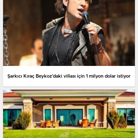
Şarkıcı Kıraç Beykoz’daki villası için 1 milyon dolar istiyor