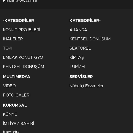
EmlakNews.com.tr
-KATEGORİLER
KATEGORİLER-
KONUT PROJELERİ
AJANDA
İHALELER
KENTSEL DÖNÜŞÜM
TOKİ
SEKTÖREL
EMLAK KONUT GYO
KİPTAŞ
KENTSEL DÖNÜŞÜM
TURİZM
MULTIMEDYA
SERVİSLER
VİDEO
Nöbetçi Eczaneler
FOTO GALERİ
KURUMSAL
KÜNYE
İMTİYAZ SAHİBİ