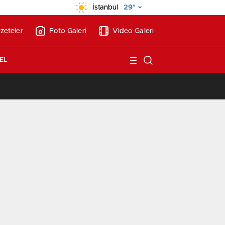
İstanbul
29°
zeteler
Foto Galeri
Video Galeri
EL
/
Vakıf Karaca Villaları’nda satılık 10 tripleks villa! 400 milyon liraya!