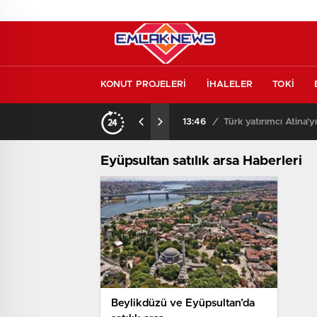
KONUT PROJELERİ
İHALELER
TOKİ
kontrol etmeden almayın
13:46
/
Türk yatırımcı Atina’y
Eyüpsultan satılık arsa Haberleri
Beylikdüzü ve Eyüpsultan’da