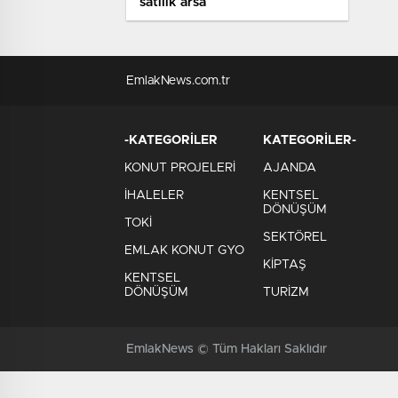
satılık arsa
EmlakNews.com.tr
-KATEGORİLER
KATEGORİLER-
KONUT PROJELERİ
AJANDA
İHALELER
KENTSEL
DÖNÜŞÜM
TOKİ
SEKTÖREL
EMLAK KONUT GYO
KİPTAŞ
KENTSEL
DÖNÜŞÜM
TURİZM
EmlakNews © Tüm Hakları Saklıdır