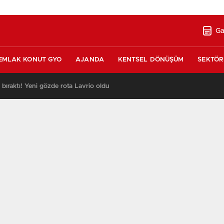
Ga
EMLAK KONUT GYO
AJANDA
KENTSEL DÖNÜŞÜM
SEKTÖR
ı bıraktı! Yeni gözde rota Lavrio oldu
13:26