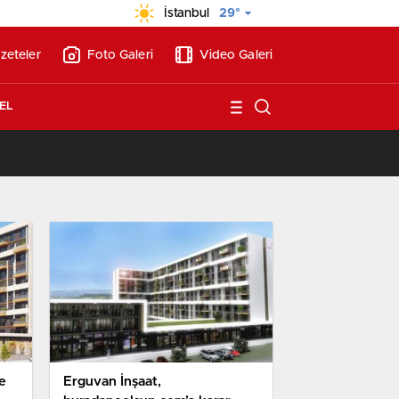
İstanbul
29°
zeteler
Foto Galeri
Video Galeri
EL
13:17
/
BAE’nin ilk YHT’sini Kalyon İnşaat yapacak
e
Erguvan İnşaat,