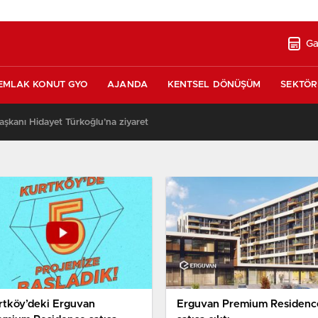
Ga
EMLAK KONUT GYO
AJANDA
KENTSEL DÖNÜŞÜM
SEKTÖR
şkanı Hidayet Türkoğlu’na ziyaret
rtköy’deki Erguvan
Erguvan Premium Residenc