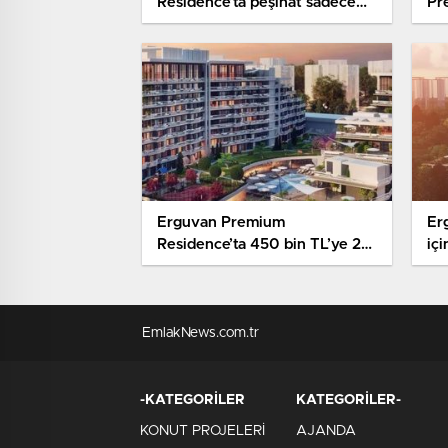
Residence’ta peşinat sadece
Pr
yüzde 5
çık
Erguvan Premium
Er
Residence’ta 450 bin TL’ye 2+1
içi
daire
EmlakNews.com.tr
-KATEGORİLER
KATEGORİLER-
KONUT PROJELERİ
AJANDA