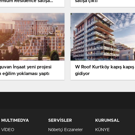
emium Residence satışa
satışa çıktı
tı
guvan İnşaat yeni projesi
W Roof Kurtköy kapış kapış
n eğilim yoklaması yaptı
gidiyor
MULTIMEDYA
SERVİSLER
KURUMSAL
VİDEO
Nöbetçi Eczaneler
KÜNYE