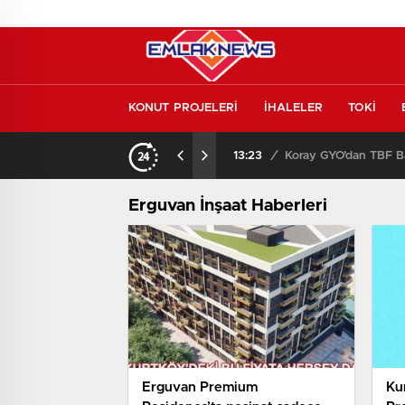
KONUT PROJELERİ
İHALELER
TOKİ
Konut piyasasında yeni denge! İlk el satışlar yükseliyor, fırsat kapısı aralanıyor!
13:23
/
Koray GYO’dan TBF Ba
Erguvan İnşaat Haberleri
Erguvan Premium
Ku