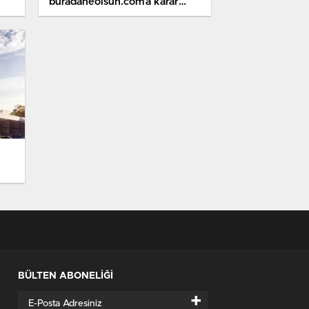
buradaneolsun.com’a karar
verdi
BÜLTEN ABONELİĞİ
+