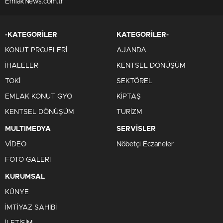
EmlakNews.com.tr
-KATEGORİLER
KATEGORİLER-
KONUT PROJELERİ
AJANDA
İHALELER
KENTSEL DÖNÜŞÜM
TOKİ
SEKTÖREL
EMLAK KONUT GYO
KİPTAŞ
KENTSEL DÖNÜŞÜM
TURİZM
MULTIMEDYA
SERVİSLER
VİDEO
Nöbetçi Eczaneler
FOTO GALERİ
KURUMSAL
KÜNYE
İMTİYAZ SAHİBİ