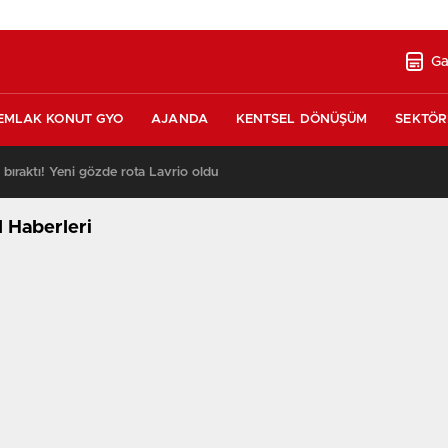
Ga
EMLAK KONUT GYO
AJANDA
KENTSEL DÖNÜŞÜM
SEKTÖR
ı bıraktı! Yeni gözde rota Lavrio oldu
13:26
l Haberleri