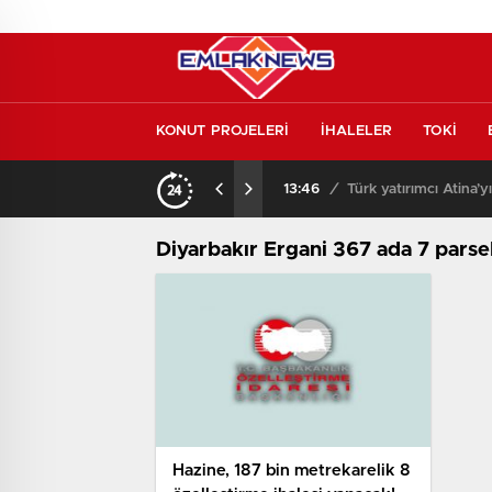
KONUT PROJELERİ
İHALELER
TOKİ
kontrol etmeden almayın
13:46
/
Türk yatırımcı Atina’y
Diyarbakır Ergani 367 ada 7 parse
Hazine, 187 bin metrekarelik 8