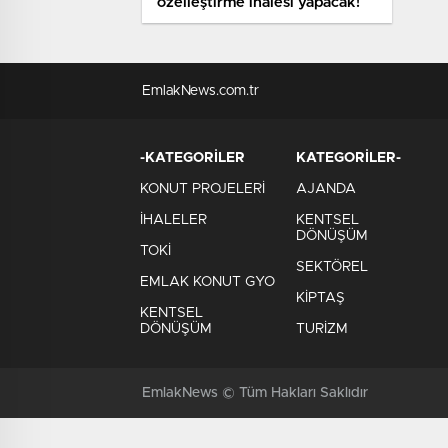
özelleştirme ihalesi yapacak!
EmlakNews.com.tr
-KATEGORİLER
KATEGORİLER-
KONUT PROJELERİ
AJANDA
İHALELER
KENTSEL
DÖNÜŞÜM
TOKİ
SEKTÖREL
EMLAK KONUT GYO
KİPTAŞ
KENTSEL
DÖNÜŞÜM
TURİZM
EmlakNews © Tüm Hakları Saklıdır