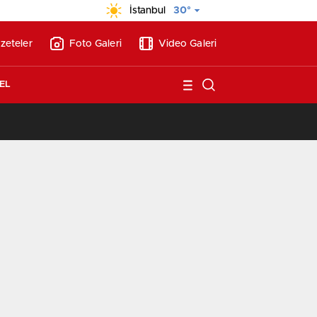
İstanbul
30°
zeteler
Foto Galeri
Video Galeri
EL
/
Vakıf Karaca Villaları’nda satılık 10 tripleks villa! 400 milyon liraya!