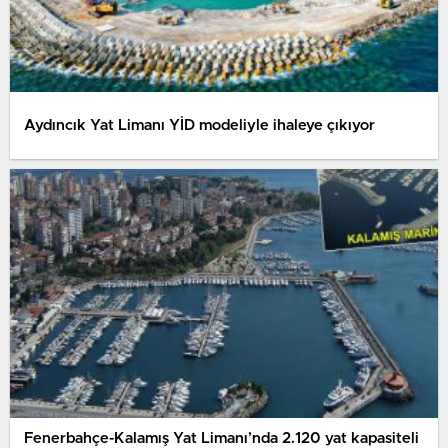
Aydıncık Yat Limanı YİD modeliyle ihaleye çıkıyor
Fenerbahçe-Kalamış Yat Limanı’nda 2.120 yat kapasiteli