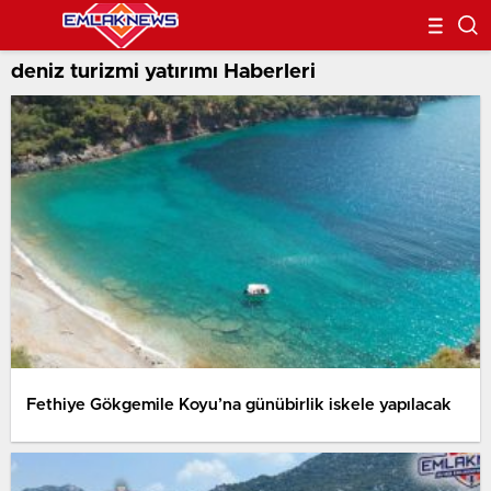
deniz turizmi yatırımı Haberleri
Fethiye Gökgemile Koyu’na günübirlik iskele yapılacak