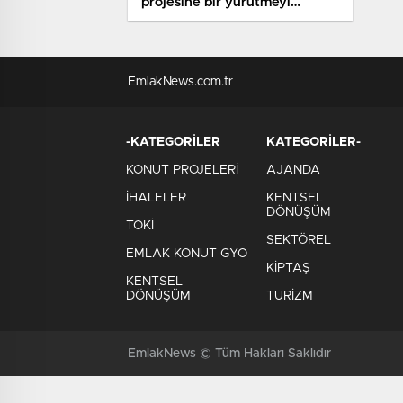
projesine bir yürütmeyi
durdurma kararı daha
EmlakNews.com.tr
-KATEGORİLER
KATEGORİLER-
KONUT PROJELERİ
AJANDA
İHALELER
KENTSEL
DÖNÜŞÜM
TOKİ
SEKTÖREL
EMLAK KONUT GYO
KİPTAŞ
KENTSEL
DÖNÜŞÜM
TURİZM
EmlakNews © Tüm Hakları Saklıdır