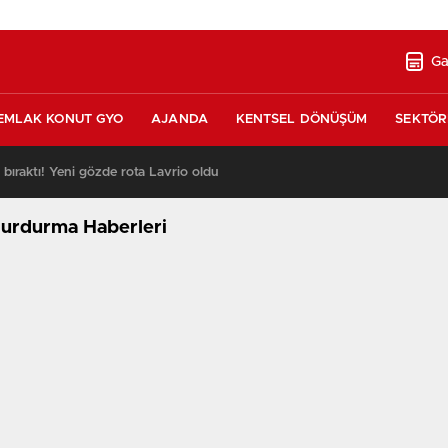
Ga
EMLAK KONUT GYO
AJANDA
KENTSEL DÖNÜŞÜM
SEKTÖR
ı bıraktı! Yeni gözde rota Lavrio oldu
13:26
durdurma Haberleri