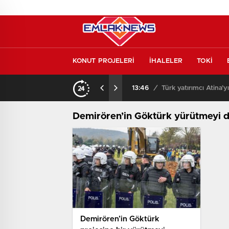
KONUT PROJELERİ
İHALELER
TOKİ
kontrol etmeden almayın
13:46
/
Türk yatırımcı Atina’y
Demirören’in Göktürk yürütmeyi 
Demirören’in Göktürk