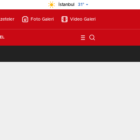
İstanbul
31°
zeteler
Foto Galeri
Video Galeri
EL
/
Vakıf Karaca Villaları’nda satılık 10 tripleks villa! 400 milyon liraya!