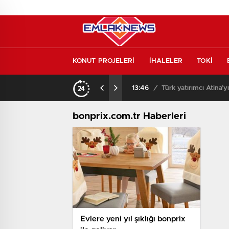
KONUT PROJELERİ
İHALELER
TOKİ
kontrol etmeden almayın
13:46
/
Türk yatırımcı Atina’y
bonprix.com.tr Haberleri
Evlere yeni yıl şıklığı bonprix