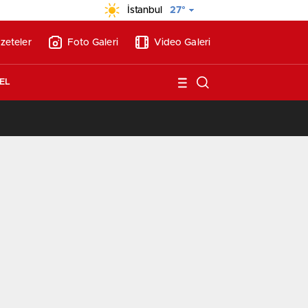
İstanbul
27°
zeteler
Foto Galeri
Video Galeri
EL
/
Vakıf Karaca Villaları’nda satılık 10 tripleks villa! 400 milyon liraya!