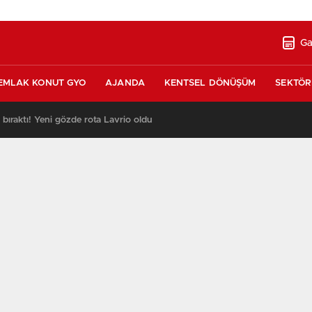
Ga
EMLAK KONUT GYO
AJANDA
KENTSEL DÖNÜŞÜM
SEKTÖR
ı bıraktı! Yeni gözde rota Lavrio oldu
13:26