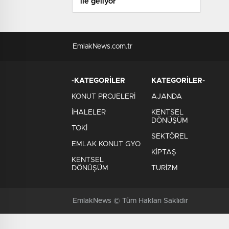
ile geliyor
EmlakNews.com.tr
-KATEGORİLER
KATEGORİLER-
KONUT PROJELERİ
AJANDA
İHALELER
KENTSEL
DÖNÜŞÜM
TOKİ
SEKTÖREL
EMLAK KONUT GYO
KİPTAŞ
KENTSEL
DÖNÜŞÜM
TURİZM
EmlakNews © Tüm Hakları Saklıdır