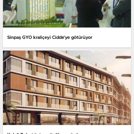
Sinpaş GYO kraliçeyi Cidde’ye götürüyor