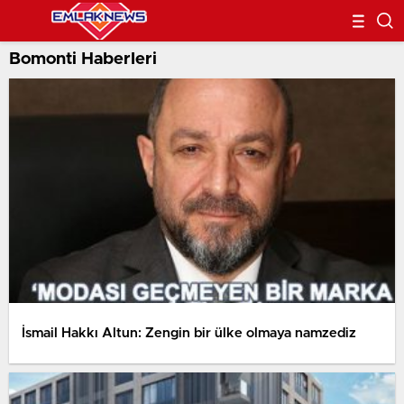
Bomonti Haberleri
İsmail Hakkı Altun: Zengin bir ülke olmaya namzediz