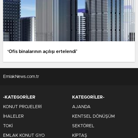
‘Ofis binalarının açılışı ertelendi’
EmlakNews.com.tr
-KATEGORİLER
KATEGORİLER-
KONUT PROJELERİ
AJANDA
İHALELER
KENTSEL DÖNÜŞÜM
TOKİ
SEKTÖREL
EMLAK KONUT GYO
KİPTAŞ