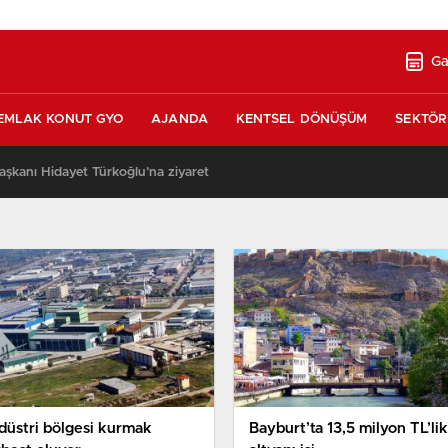
Ga
EMLAK KONUT GYO
AJANDA
KENTSEL DÖNÜŞÜM
SEKTÖR
şkanı Hidayet Türkoğlu’na ziyaret
düstri bölgesi kurmak
Bayburt’ta 13,5 milyon TL’lik