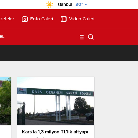
İstanbul
30°
zeteler
Foto Galeri
Video Galeri
EL
13:17
/
BAE’nin ilk YHT’sini Kalyon İnşaat yapacak
Kars’ta 1,3 milyon TL’lik altyapı