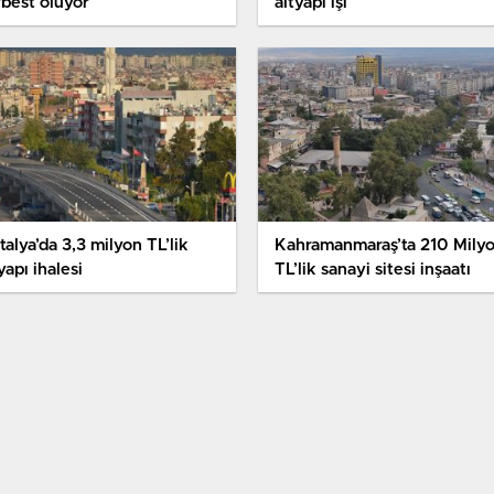
rbest oluyor
altyapı işi
alya’da 3,3 milyon TL’lik
Kahramanmaraş’ta 210 Mily
yapı ihalesi
TL’lik sanayi sitesi inşaatı