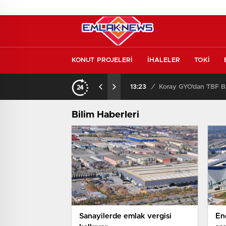
KONUT PROJELERİ
İHALELER
TOKİ
Konut piyasasında yeni denge! İlk el satışlar yükseliyor, fırsat kapısı aralanıyor!
13:23
/
Koray GYO’dan TBF Ba
Bilim Haberleri
Sanayilerde emlak vergisi
En