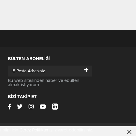
BÜLTEN ABONELİĞİ
+
Bu web sitesinden haber ve ebülten
almak istiyorum
BİZİ TAKİP ET
i bilgi için
Çerez Politikamızı
ziyaret edebilirsiniz.