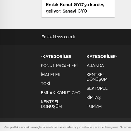
Emlak Konut GYO’ya kardeş
geliyor: Sanayi GYO
EmlakNews.com.tr
-KATEGORİLER
KATEGORİLER-
KONUT PROJELERİ
AJANDA
İHALELER
KENTSEL
DÖNÜŞÜM
TOKİ
SEKTÖREL
EMLAK KONUT GYO
KİPTAŞ
KENTSEL
DÖNÜŞÜM
TURİZM
EmlakNews © Tüm Hakları Saklıdır
Veri politikasındaki amaçlarla sınırlı ve mevzuata uygun şekilde çerez kullanıyoruz. Site