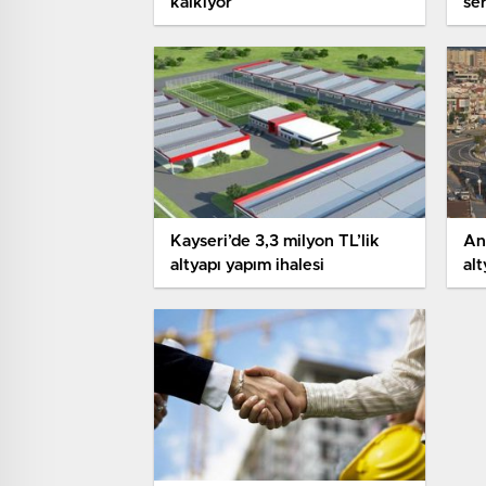
kalkıyor
se
Kayseri’de 3,3 milyon TL’lik
Ant
altyapı yapım ihalesi
alt