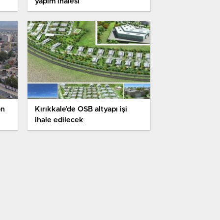
yapım ihalesi
on
Kırıkkale’de OSB altyapı işi
ihale edilecek