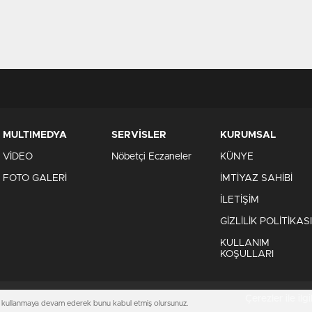
MULTIMEDYA
SERVİSLER
KURUMSAL
VİDEO
Nöbetçi Eczaneler
KÜNYE
FOTO GALERİ
İMTİYAZ SAHİBİ
İLETİŞİM
GİZLİLİK POLİTİKASI
KULLANIM
KOŞULLARI
Çerezler ile ilgil
mizi kullanmaya devam ederek bunu kabul etmiş olursunuz.