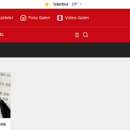
İstanbul
29°
zeteler
Foto Galeri
Video Galeri
EL
/
Vakıf Karaca Villaları’nda satılık 10 tripleks villa! 400 milyon liraya!
emi