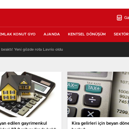
Ga
EMLAK KONUT GYO
AJANDA
KENTSEL DÖNÜŞÜM
SEKTÖR
ı bıraktı! Yeni gözde rota Lavrio oldu
13:26
yan edilen gayrimenkul
Kira gelirleri için beyan dön