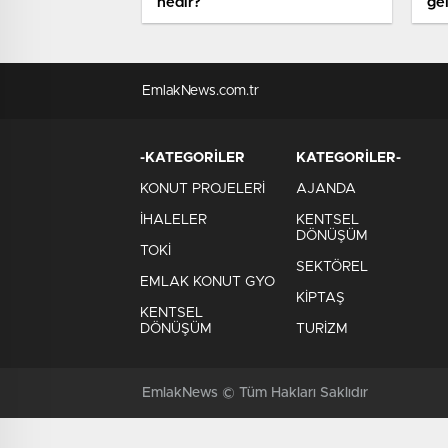
nedir?
gel
EmlakNews.com.tr
-KATEGORİLER
KATEGORİLER-
KONUT PROJELERİ
AJANDA
İHALELER
KENTSEL
DÖNÜŞÜM
TOKİ
SEKTÖREL
EMLAK KONUT GYO
KİPTAŞ
KENTSEL
DÖNÜŞÜM
TURİZM
EmlakNews © Tüm Hakları Saklıdır