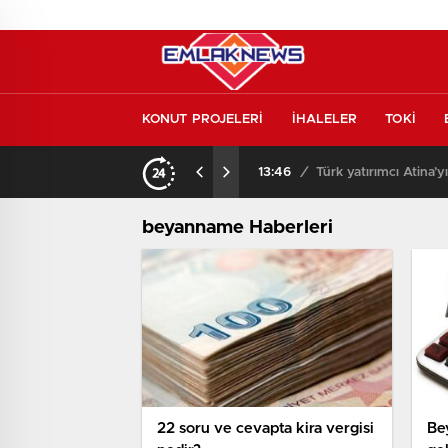
KONUT PROJELERİ
İHALELER
TOKİ
kontrol etmeden almayın
13:46
/
Türk yatırımcı Atina’y
beyanname Haberleri
22 soru ve cevapta kira vergisi
Be