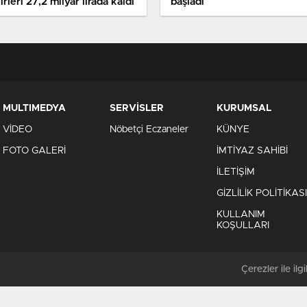
irleri 27,2 milyar lirada kaldı
başladı
MULTIMEDYA
SERVİSLER
KURUMSAL
VİDEO
Nöbetçi Eczaneler
KÜNYE
FOTO GALERİ
İMTİYAZ SAHİBİ
İLETİŞİM
GİZLİLİK POLİTİKASI
KULLANIM
KOŞULLARI
Çerezler ile ilgil