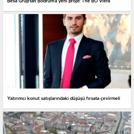
Besa Grup’tan Bodrum’a yeni proje: The BO Viera
Yatırımcı konut satışlarındaki düşüşü fırsata çevirmeli