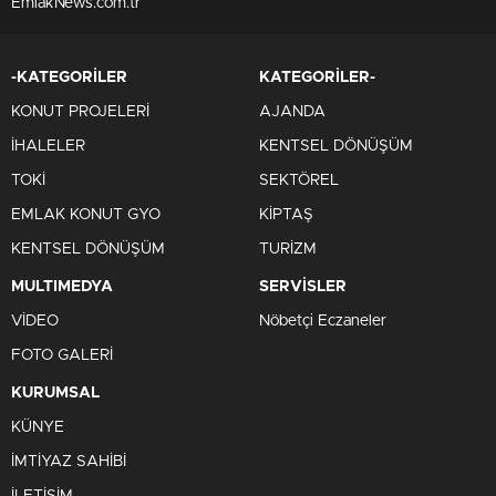
EmlakNews.com.tr
-KATEGORİLER
KATEGORİLER-
KONUT PROJELERİ
AJANDA
İHALELER
KENTSEL DÖNÜŞÜM
TOKİ
SEKTÖREL
EMLAK KONUT GYO
KİPTAŞ
KENTSEL DÖNÜŞÜM
TURİZM
MULTIMEDYA
SERVİSLER
VİDEO
Nöbetçi Eczaneler
FOTO GALERİ
KURUMSAL
KÜNYE
İMTİYAZ SAHİBİ