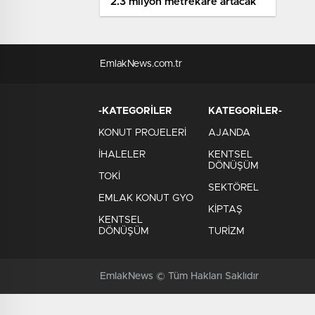
2.3 milyon metrekare artacak
EmlakNews.com.tr
-KATEGORİLER
KATEGORİLER-
KONUT PROJELERİ
AJANDA
İHALELER
KENTSEL
DÖNÜŞÜM
TOKİ
SEKTÖREL
EMLAK KONUT GYO
KİPTAŞ
KENTSEL
DÖNÜŞÜM
TURİZM
EmlakNews © Tüm Hakları Saklıdır