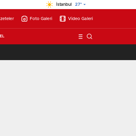
İstanbul
27°
zeteler
Foto Galeri
Video Galeri
EL
/
BAE’nin ilk YHT’sini Kalyon İnşaat yapacak