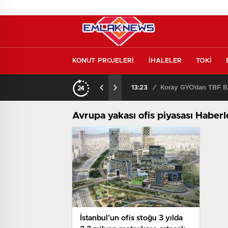
KONUT PROJELERİ
İHALELER
TOKİ
Konut piyasasında yeni denge! İlk el satışlar yükseliyor, fırsat kapısı aralanıyor!
13:23
/
Koray GYO’dan TBF Ba
Avrupa yakası ofis piyasası Haberl
İstanbul’un ofis stoğu 3 yılda