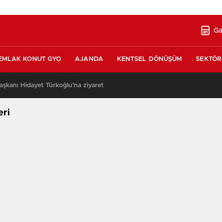
Ga
EMLAK KONUT GYO
AJANDA
KENTSEL DÖNÜŞÜM
SEKTÖR
şkanı Hidayet Türkoğlu’na ziyaret
13:17
eri