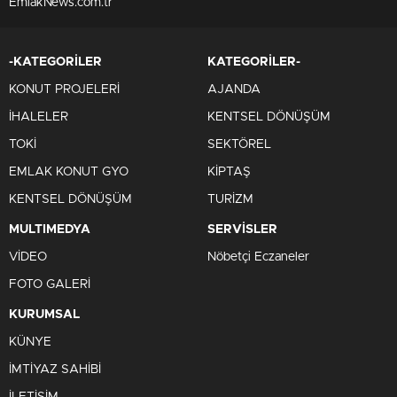
EmlakNews.com.tr
-KATEGORİLER
KATEGORİLER-
KONUT PROJELERİ
AJANDA
İHALELER
KENTSEL DÖNÜŞÜM
TOKİ
SEKTÖREL
EMLAK KONUT GYO
KİPTAŞ
KENTSEL DÖNÜŞÜM
TURİZM
MULTIMEDYA
SERVİSLER
VİDEO
Nöbetçi Eczaneler
FOTO GALERİ
KURUMSAL
KÜNYE
İMTİYAZ SAHİBİ