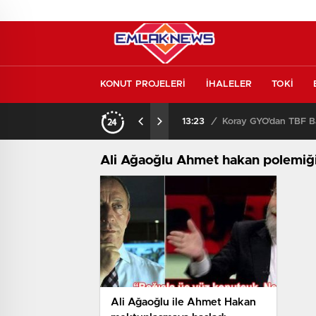
KONUT PROJELERİ
İHALELER
TOKİ
Konut piyasasında yeni denge! İlk el satışlar yükseliyor, fırsat kapısı aralanıyor!
13:23
/
Koray GYO’dan TBF Ba
Ali Ağaoğlu Ahmet hakan polemiği
Ali Ağaoğlu ile Ahmet Hakan