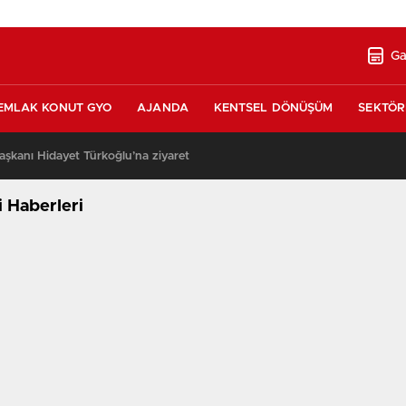
Ga
EMLAK KONUT GYO
AJANDA
KENTSEL DÖNÜŞÜM
SEKTÖR
şkanı Hidayet Türkoğlu’na ziyaret
13:17
 Haberleri