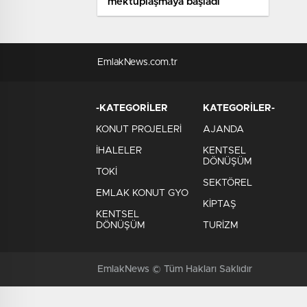
mektuplaşmaya başladı
EmlakNews.com.tr
-KATEGORİLER
KATEGORİLER-
KONUT PROJELERİ
AJANDA
İHALELER
KENTSEL
DÖNÜŞÜM
TOKİ
SEKTÖREL
EMLAK KONUT GYO
KİPTAŞ
KENTSEL
DÖNÜŞÜM
TURİZM
EmlakNews © Tüm Hakları Saklıdır