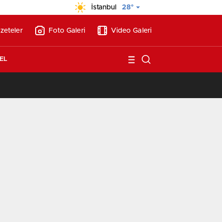
İstanbul
28°
zeteler
Foto Galeri
Video Galeri
EL
/
BAE’nin ilk YHT’sini Kalyon İnşaat yapacak