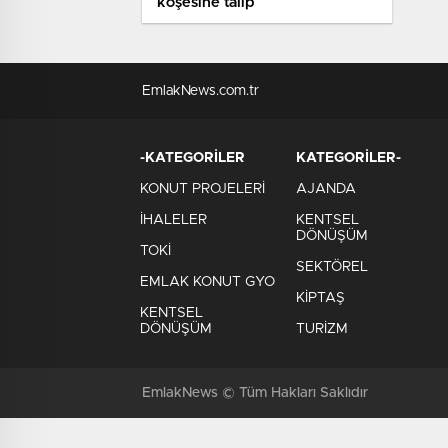
köşesine talip
EmlakNews.com.tr
-KATEGORİLER
KATEGORİLER-
KONUT PROJELERİ
AJANDA
İHALELER
KENTSEL
DÖNÜŞÜM
TOKİ
SEKTÖREL
EMLAK KONUT GYO
KİPTAŞ
KENTSEL
DÖNÜŞÜM
TURİZM
EmlakNews © Tüm Hakları Saklıdır