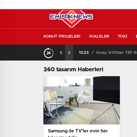
KONUT PROJELERİ
İHALELER
TOKİ
Konut piyasasında yeni denge! İlk el satışlar yükseliyor, fırsat kapısı aralanıyor!
13:23
/
Koray GYO’dan TBF Ba
360 tasarım Haberleri
Samsung ile TV’ler evin her