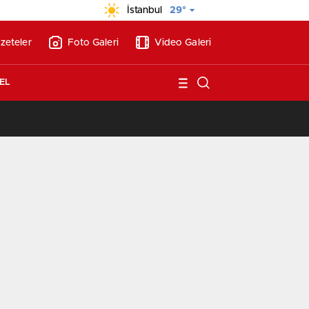
İstanbul
29°
zeteler
Foto Galeri
Video Galeri
EL
/
BAE’nin ilk YHT’sini Kalyon İnşaat yapacak