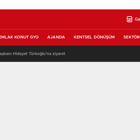
Ga
EMLAK KONUT GYO
AJANDA
KENTSEL DÖNÜŞÜM
SEKTÖR
şkanı Hidayet Türkoğlu’na ziyaret
13:17