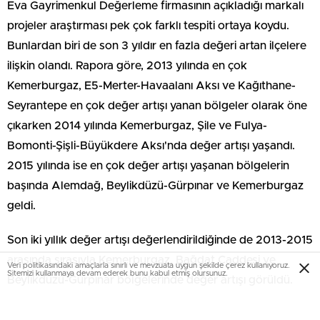
Eva Gayrimenkul Değerleme firmasının açıkladığı markalı
projeler araştırması pek çok farklı tespiti ortaya koydu.
Bunlardan biri de son 3 yıldır en fazla değeri artan ilçelere
ilişkin olandı. Rapora göre, 2013 yılında en çok
Kemerburgaz, E5-Merter-Havaalanı Aksı ve Kağıthane-
Seyrantepe en çok değer artışı yanan bölgeler olarak öne
çıkarken 2014 yılında Kemerburgaz, Şile ve Fulya-
Bomonti-Şişli-Büyükdere Aksı'nda değer artışı yaşandı.
2015 yılında ise en çok değer artışı yaşanan bölgelerin
başında Alemdağ, Beylikdüzü-Gürpınar ve Kemerburgaz
geldi.
Son iki yıllık değer artışı değerlendirildiğinde de 2013-2015
arasında sırasıyla Kemerburgaz, Bağdat Caddesi ve
Veri politikasındaki amaçlarla sınırlı ve mevzuata uygun şekilde çerez kullanıyoruz.
Sitemizi kullanmaya devam ederek bunu kabul etmiş olursunuz.
Beylikdüzü-Gürpınar bölgelerinde değer artışı görüldü.
Raporda 3 yıldır Kemerburgaz’ın en fazla değer artışı