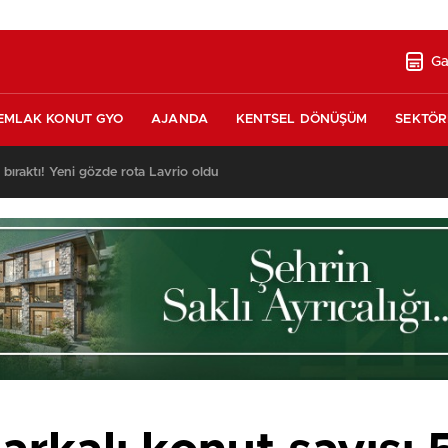
Ga
EMLAK KONUT GYO
AJANDA
KENTSEL DÖNÜŞÜM
SEKTÖR
nda satılık 10 tripleks villa! 400 milyon liraya!