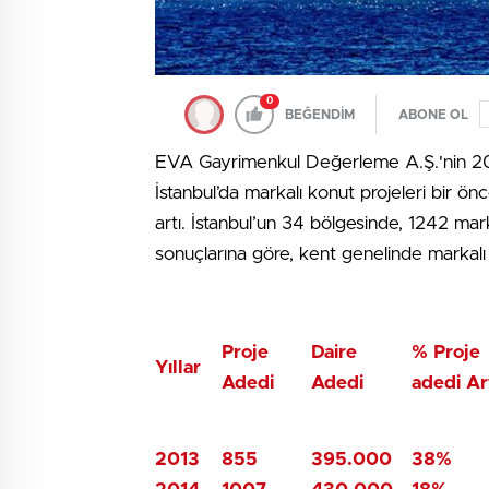
0
BEĞENDİM
ABONE OL
EVA Gayrimenkul Değerleme A.Ş.'nin 2015
İstanbul’da markalı konut projeleri bir ön
artı. İstanbul’un 34 bölgesinde, 1242 mark
sonuçlarına göre, kent genelinde markalı 
Proje
Daire
% Proje
Yıllar
Adedi
Adedi
adedi Ar
2013
855
395.000
38%