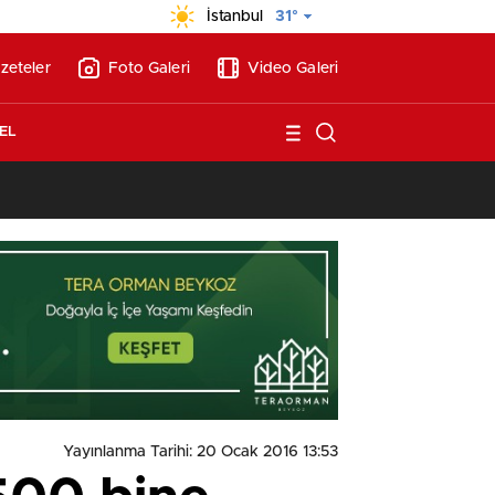
İstanbul
31°
zeteler
Foto Galeri
Video Galeri
EL
13:17
/
Vakıflar, Alanya’da 180 milyon liraya otel arsası satıyor!
Yayınlanma Tarihi: 20 Ocak 2016 13:53