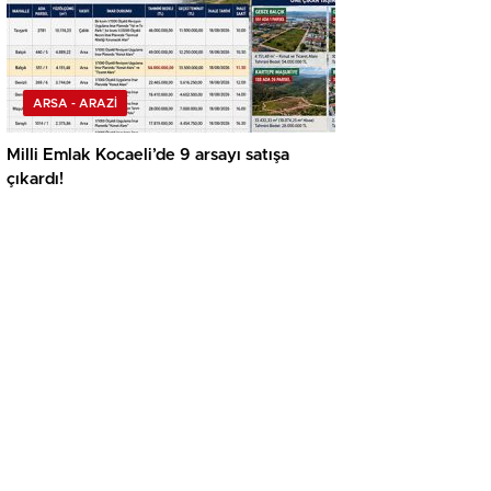
ARSA - ARAZİ
Milli Emlak Kocaeli’de 9 arsayı satışa
çıkardı!