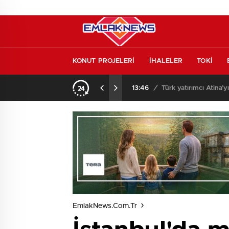
KONUT PROJELERİ
İHALELER
TOKİ
o oldu
13:26
/
Vakıf Karaca Villaları’
EmlakNews.com.tr