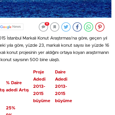
0
News
 İstanbul Markalı Konut Araştırması’na göre, geçen yıl
ceki yıla göre, yüzde 23, markalı konut sayısı ise yüzde 16
alı konut projesinin yer aldığını ortaya koyan araştırmanın
konut sayısının 500 bine ulaştı.
Proje
Daire
Adedi
Adedi
% Daire
2013-
2013-
tış
adedi Artış
2015
2015
büyüme
büyüme
25%