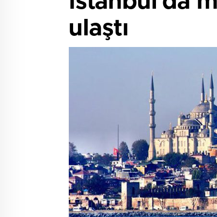
İstanbul'da m
ulaştı