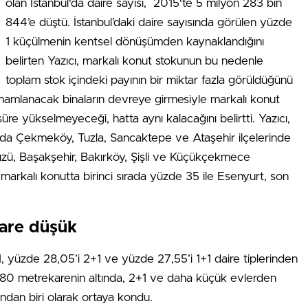
olan İstanbul'da daire sayısı, 2015'te 5 milyon 283 bin
844’e düştü. İstanbul’daki daire sayısında görülen yüzde
1 küçülmenin kentsel dönüşümden kaynaklandığını
belirten Yazıcı, markalı konut stokunun bu nedenle
toplam stok içindeki payının bir miktar fazla görüldüğünü
tamamlanacak binaların devreye girmesiyle markalı konut
süre yükselmeyeceği, hatta aynı kalacağını belirtti. Yazıcı,
da Çekmeköy, Tuzla, Sancaktepe ve Ataşehir ilçelerinde
zü, Başakşehir, Bakırköy, Şişli ve Küçükçekmece
 markalı konutta birinci sırada yüzde 35 ile Esenyurt, son
kare düşük
+1, yüzde 28,05’i 2+1 ve yüzde 27,55’i 1+1 daire tiplerinden
n 80 metrekarenin altında, 2+1 ve daha küçük evlerden
ından biri olarak ortaya kondu.