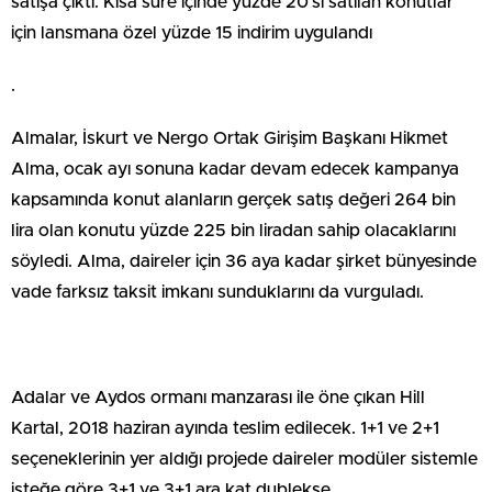
satışa çıktı. Kısa süre içinde yüzde 20’si satılan konutlar
için lansmana özel yüzde 15 indirim uygulandı
.
Almalar, İskurt ve Nergo Ortak Girişim Başkanı Hikmet
Alma, ocak ayı sonuna kadar devam edecek kampanya
kapsamında konut alanların gerçek satış değeri 264 bin
lira olan konutu yüzde 225 bin liradan sahip olacaklarını
söyledi. Alma, daireler için 36 aya kadar şirket bünyesinde
vade farksız taksit imkanı sunduklarını da vurguladı.
Adalar ve Aydos ormanı manzarası ile öne çıkan Hill
Kartal, 2018 haziran ayında teslim edilecek. 1+1 ve 2+1
seçeneklerinin yer aldığı projede daireler modüler sistemle
isteğe göre 3+1 ve 3+1 ara kat dublekse