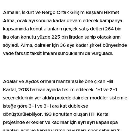
Almalar, İskurt ve Nergo Ortak Girişim Başkanı Hikmet
Alma, ocak ayı sonuna kadar devam edecek kampanya
kapsamında konut alanların gerçek satış değeri 264 bin
lira olan konutu yüzde 225 bin liradan sahip olacaklarını
söyledi. Alma, daireler için 36 aya kadar şirket bünyesinde
vade farksız taksit imkanı sunduklarını da vurguladı.
Adalar ve Aydos ormanı manzarası ile öne çıkan Hill
Kartal, 2018 haziran ayında teslim edilecek. 1+1 ve 2+1
seçeneklerinin yer aldığı projede daireler modüler sistemle
isteğe göre 3+1 ve 3+1 ara kat dublekse
dönüştürülebiliyor. 193 konuttan oluşan Hill Kartal
projesinde erkekler ve kadınlar için ayrı ayrı kapalı spa
alanları, açık ve kapalı yüzme havuzları, spor sahaları 3