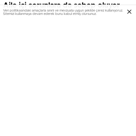
Aile içi sorunlara da sebep oluyor
Veri politikasındaki amaçlarla sınırlı ve mevzuata uygun şekilde çerez kullanıyoruz.
Sitemizi kullanmaya devam ederek bunu kabul etmiş olursunuz.
Türkiye’de sermaye sahibi kişi ve ailelerin kazanımlarını
genellikle gayrimenkul olarak değerlendirdiklerine dikkat
çeken Serkan Sevim, bu gayrimenkullerin yönetiminin
zaman içinde zorlaştığını belirtti. Gayrimenkullerin aynı
zamanda bir veraset durumunda aile içi sorunlara yol
açtığını da kaydeden Sevim, tüm bu problemlerin çözümü
için Aile Varlıkları Yönetimi Konferansı’nı düzenlediklerini
dile getirdi
EmlakNews.com.tr