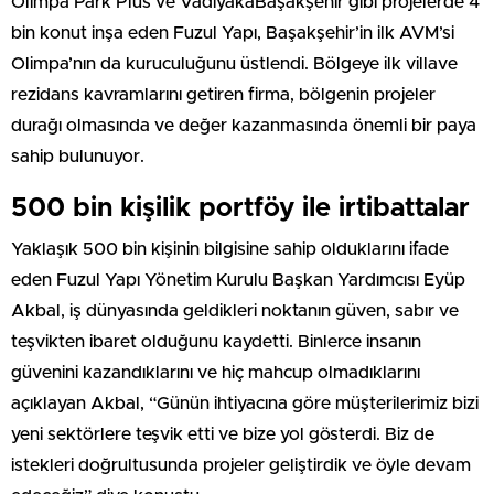
Olimpa Park Plus ve VadiyakaBaşakşehir gibi projelerde 4
bin konut inşa eden Fuzul Yapı, Başakşehir’in ilk AVM’si
Olimpa’nın da kuruculuğunu üstlendi. Bölgeye ilk villave
rezidans kavramlarını getiren firma, bölgenin projeler
durağı olmasında ve değer kazanmasında önemli bir paya
sahip bulunuyor.
500 bin kişilik portföy ile irtibattalar
Yaklaşık 500 bin kişinin bilgisine sahip olduklarını ifade
eden Fuzul Yapı Yönetim Kurulu Başkan Yardımcısı Eyüp
Akbal, iş dünyasında geldikleri noktanın güven, sabır ve
teşvikten ibaret olduğunu kaydetti. Binlerce insanın
güvenini kazandıklarını ve hiç mahcup olmadıklarını
açıklayan Akbal, “Günün ihtiyacına göre müşterilerimiz bizi
yeni sektörlere teşvik etti ve bize yol gösterdi. Biz de
istekleri doğrultusunda projeler geliştirdik ve öyle devam