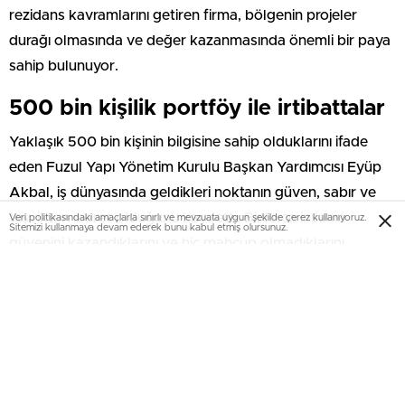
rezidans kavramlarını getiren firma, bölgenin projeler
durağı olmasında ve değer kazanmasında önemli bir paya
sahip bulunuyor.
500 bin kişilik portföy ile irtibattalar
Yaklaşık 500 bin kişinin bilgisine sahip olduklarını ifade
eden Fuzul Yapı Yönetim Kurulu Başkan Yardımcısı Eyüp
Akbal, iş dünyasında geldikleri noktanın güven, sabır ve
teşvikten ibaret olduğunu kaydetti. Binlerce insanın
Veri politikasındaki amaçlarla sınırlı ve mevzuata uygun şekilde çerez kullanıyoruz.
Sitemizi kullanmaya devam ederek bunu kabul etmiş olursunuz.
güvenini kazandıklarını ve hiç mahcup olmadıklarını
açıklayan Akbal, “Günün ihtiyacına göre müşterilerimiz bizi
yeni sektörlere teşvik etti ve bize yol gösterdi. Biz de
istekleri doğrultusunda projeler geliştirdik ve öyle devam
edeceğiz” diye konuştu.
Proje geliştiren toplumu da