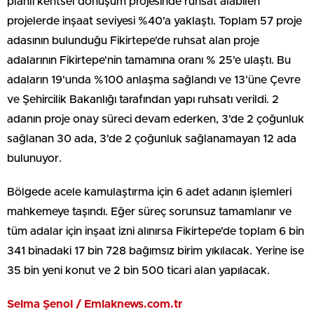
planlı kentsel dönüşüm projesinde ruhsat alabilen
projelerde inşaat seviyesi %40'a yaklaştı. Toplam 57 proje
adasının bulunduğu Fikirtepe'de ruhsat alan proje
adalarının Fikirtepe'nin tamamına oranı % 25'e ulaştı. Bu
adaların 19'unda %100 anlaşma sağlandı ve 13'üne Çevre
ve Şehircilik Bakanlığı tarafından yapı ruhsatı verildi. 2
adanın proje onay süreci devam ederken, 3'de 2 çoğunluk
sağlanan 30 ada, 3'de 2 çoğunluk sağlanamayan 12 ada
bulunuyor.
Bölgede acele kamulaştırma için 6 adet adanın işlemleri
mahkemeye taşındı. Eğer süreç sorunsuz tamamlanır ve
tüm adalar için inşaat izni alınırsa Fikirtepe'de toplam 6 bin
341 binadaki 17 bin 728 bağımsız birim yıkılacak. Yerine ise
35 bin yeni konut ve 2 bin 500 ticari alan yapılacak.
Selma Şenol / Emlaknews.com.tr