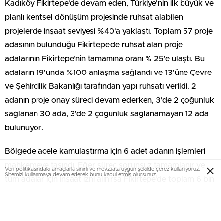
Kadıköy Fikirtepe'de devam eden, Türkiye'nin ilk büyük ve
planlı kentsel dönüşüm projesinde ruhsat alabilen
projelerde inşaat seviyesi %40'a yaklaştı. Toplam 57 proje
adasının bulunduğu Fikirtepe'de ruhsat alan proje
adalarının Fikirtepe'nin tamamına oranı % 25'e ulaştı. Bu
adaların 19'unda %100 anlaşma sağlandı ve 13'üne Çevre
ve Şehircilik Bakanlığı tarafından yapı ruhsatı verildi. 2
adanın proje onay süreci devam ederken, 3'de 2 çoğunluk
sağlanan 30 ada, 3'de 2 çoğunluk sağlanamayan 12 ada
bulunuyor.
Bölgede acele kamulaştırma için 6 adet adanın işlemleri
mahkemeye taşındı. Eğer süreç sorunsuz tamamlanır ve
Veri politikasındaki amaçlarla sınırlı ve mevzuata uygun şekilde çerez kullanıyoruz.
Sitemizi kullanmaya devam ederek bunu kabul etmiş olursunuz.
tüm adalar için inşaat izni alınırsa Fikirtepe'de toplam 6 bin
341 binadaki 17 bin 728 bağımsız birim yıkılacak. Yerine ise
35 bin yeni konut ve 2 bin 500 ticari alan yapılacak.