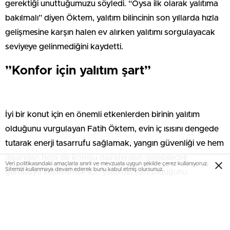
gerektiği unuttuğumuzu söyledi. “Oysa ilk olarak yalıtıma
bakılmalı” diyen Öktem, yalıtım bilincinin son yıllarda hızla
gelişmesine karşın halen ev alırken yalıtımı sorgulayacak
seviyeye gelinmediğini kaydetti.
”Konfor için yalıtım şart”
İyi bir konut için en önemli etkenlerden birinin yalıtım
olduğunu vurgulayan Fatih Öktem, evin iç ısısını dengede
tutarak enerji tasarrufu sağlamak, yangın güvenliği ve hem
dışarıdan hem de komşu dairelerden gelebilecek
Veri politikasındaki amaçlarla sınırlı ve mevzuata uygun şekilde çerez kullanıyoruz.
Sitemizi kullanmaya devam ederek bunu kabul etmiş olursunuz.
gürültüyü kesebilmek için yalıtımın şart olduğunu
vurguladı. Öktem, “Bu nedenle ev alırken; çatıda, ara
bölmelerde, dış cephede ve temelde yalıtım şartı aranması
gerekiyor” diye konuştu.