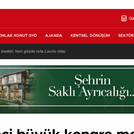
Ga
EMLAK KONUT GYO
AJANDA
KENTSEL DÖNÜŞÜM
SEKTÖR
nda satılık 10 tripleks villa! 400 milyon liraya!