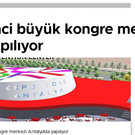
nci büyük kongre m
pılıyor
gre merkezi Antalya’da yapılıyor
gre merkezi Antalya’da yapılıyor
mizi kullanmaya devam ederek bunu kabul etmiş olursunuz.