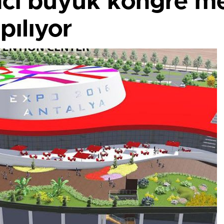
nci büyük kongre m
pılıyor