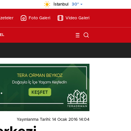
İstanbul
30°
zeteler
Foto Galeri
Video Galeri
EL
13:17
/
Vakıflar, Alanya’da 180 milyon liraya otel arsası satıyor!
Yayınlanma Tarihi: 14 Ocak 2016 14:04