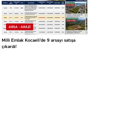
ARSA - ARAZİ
Milli Emlak Kocaeli’de 9 arsayı satışa
çıkardı!