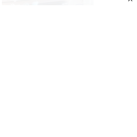
GENEL
İkinci el araçta yeni tehlike! Dijital kayıtları
kontrol etmeden almayın
GENEL
Türk yatırımcı Atina’yı bıraktı! Yeni gözde
rota Lavrio oldu