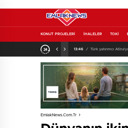
KONUT PROJELERİ
İHALELER
TOKİ
o oldu
13:26
/
Vakıf Karaca Villaları’
EmlakNews.com.tr