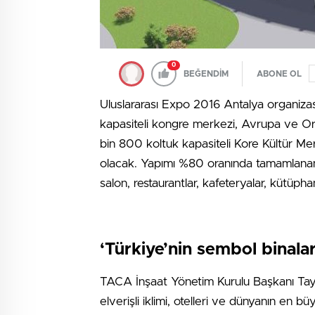
0
BEĞENDİM
ABONE OL
Uluslararası Expo 2016 Antalya organizas
kapasiteli kongre merkezi, Avrupa ve Or
bin 800 koltuk kapasiteli Kore Kültür Me
olacak. Yapımı %80 oranında tamamlanan
salon, restaurantlar, kafeteryalar, kütüpha
‘Türkiye’nin sembol binala
TACA İnşaat Yönetim Kurulu Başkanı Tayy
elverişli iklimi, otelleri ve dünyanın en b