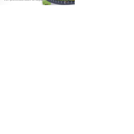
0
BEĞENDİM
ABONE OL
Uluslararası Expo 2016 Antalya organizas
kapasiteli kongre merkezi, Avrupa ve Or
bin 800 koltuk kapasiteli Kore Kültür Me
olacak. Yapımı %80 oranında tamamlanan
salon, restaurantlar, kafeteryalar, kütüpha