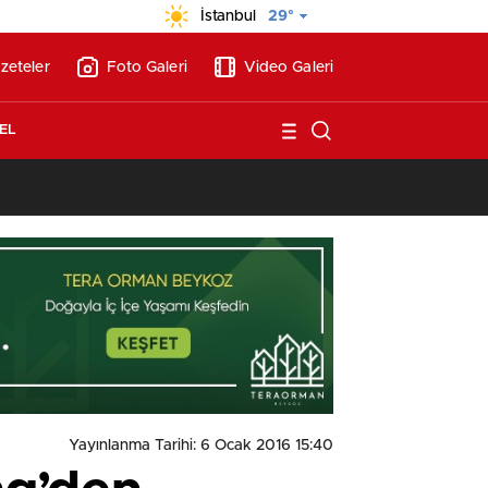
İstanbul
29°
zeteler
Foto Galeri
Video Galeri
EL
13:17
/
Vakıflar, Alanya’da 180 milyon liraya otel arsası satıyor!
Yayınlanma Tarihi: 6 Ocak 2016 15:40