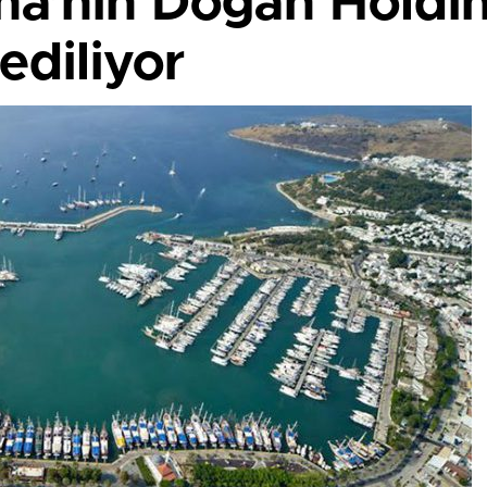
a’nın Doğan Holdi
 ediliyor