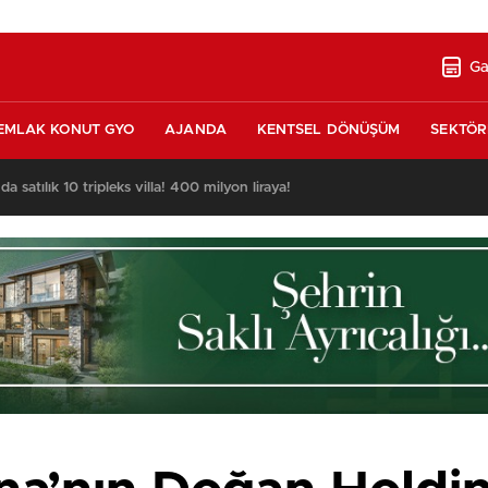
Ga
EMLAK KONUT GYO
AJANDA
KENTSEL DÖNÜŞÜM
SEKTÖR
nda satılık 10 tripleks villa! 400 milyon liraya!