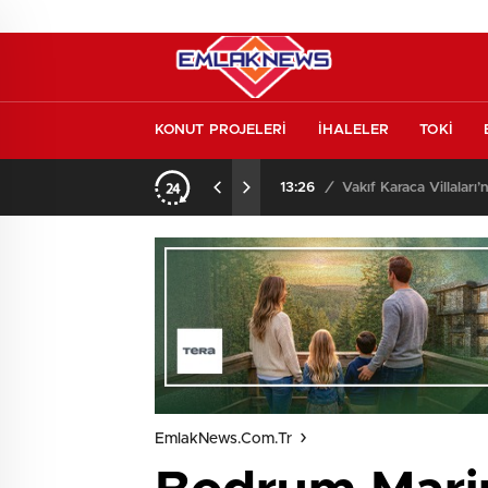
KONUT PROJELERİ
İHALELER
TOKİ
o oldu
13:26
/
Vakıf Karaca Villaları’
EmlakNews.com.tr