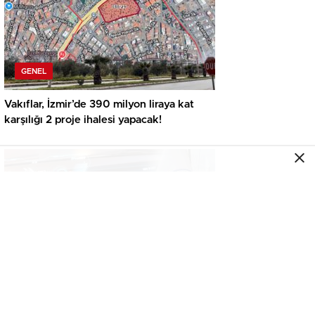
GENEL
Vakıflar, İzmir’de 390 milyon liraya kat
karşılığı 2 proje ihalesi yapacak!
GENEL
İkinci el araçta yeni tehlike! Dijital kayıtları
kontrol etmeden almayın