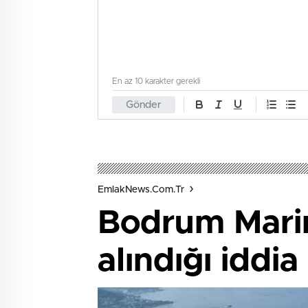
En az 10 karakter gerekli
Gönder
EmlakNews.com.tr
Bodrum Marin
alındığı iddia