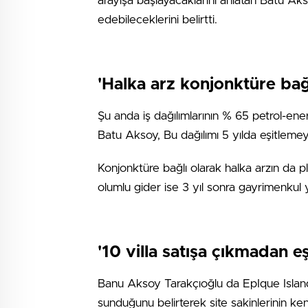
arayışa başlayacaklarını anlatan Batu A
edebileceklerini belirtti.
'Halka arz konjonktüre bağl
Şu anda iş dağılımlarının % 65 petrol-en
Batu Aksoy, Bu dağılımı 5 yılda eşitlemeyi
Konjonktüre bağlı olarak halka arzın da 
olumlu gider ise 3 yıl sonra gayrimenkul ya
'10 villa satışa çıkmadan eş
Banu Aksoy Tarakçıoğlu da EpIque Island p
sunduğunu belirterek site sakinlerinin ken