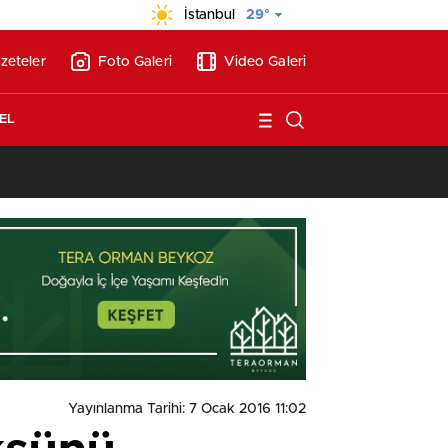
İstanbul
29°
zeteler
Foto Galeri
Video Galeri
EL
13:26
/
Vakıf Karaca Villaları’nda satılık 10 tripleks villa! 400 milyon liraya
Yayınlanma Tarihi: 7 Ocak 2016 11:02