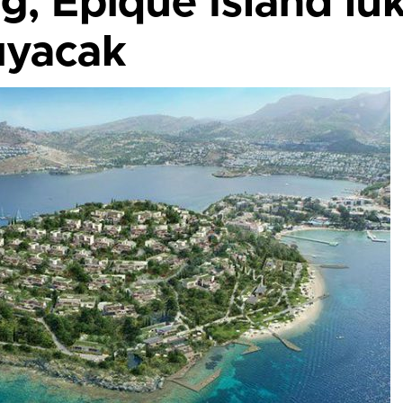
g, Epique Island lü
şıyacak