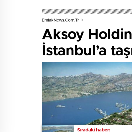
EmlakNews.com.tr
Aksoy Holdin
İstanbul’a ta
Sıradaki haber:
Sıradaki haber: