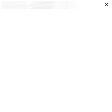
GENEL
İkinci el araçta yeni tehlike! Dijital kayıtları
kontrol etmeden almayın
GENEL
Türk yatırımcı Atina’yı bıraktı! Yeni gözde
rota Lavrio oldu