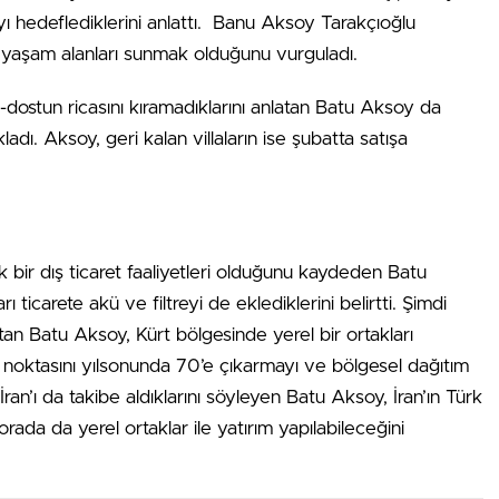
ayı hedeflediklerini anlattı. Banu Aksoy Tarakçıoğlu
li yaşam alanları sunmak olduğunu vurguladı.
eş-dostun ricasını kıramadıklarını anlatan Batu Aksoy da
kladı. Aksoy, geri kalan villaların ise şubatta satışa
k bir dış ticaret faaliyetleri olduğunu kaydeden Batu
ticarete akü ve filtreyi de eklediklerini belirtti. Şimdi
latan Batu Aksoy, Kürt bölgesinde yerel bir ortakları
 noktasını yılsonunda 70’e çıkarmayı ve bölgesel dağıtım
. İran’ı da takibe aldıklarını söyleyen Batu Aksoy, İran’ın Türk
orada da yerel ortaklar ile yatırım yapılabileceğini