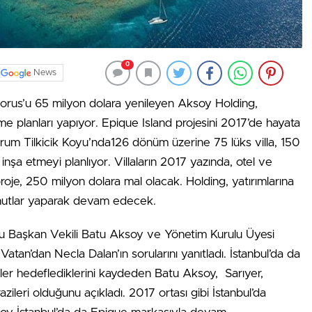
0
News
horus’u 65 milyon dolara yenileyen Aksoy Holding,
 planları yapıyor. Epique Island projesini 2017’de hayata
um Tilkicik Koyu’nda126 dönüm üzerine 75 lüks villa, 150
l inşa etmeyi planlıyor. Villaların 2017 yazında, otel ve
oje, 250 milyon dolara mal olacak. Holding, yatırımlarına
konutlar yaparak devam edecek.
 Başkan Vekili Batu Aksoy ve Yönetim Kurulu Üyesi
an’dan Necla Dalan’ın sorularını yanıtladı. İstanbul’da da
eler hedeflediklerini kaydeden Batu Aksoy, Sarıyer,
ileri olduğunu açıkladı. 2017 ortası gibi İstanbul’da