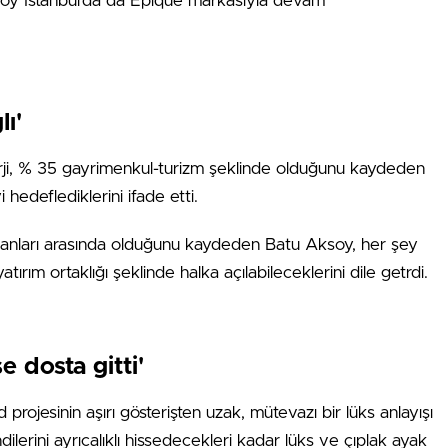
ksoy İstanbul’da da Epique markasıyla devam
ı'
erji, % 35 gayrimenkul-turizm şeklinde olduğunu kaydeden
 hedeflediklerini ifade etti.
planları arasında olduğunu kaydeden Batu Aksoy, her şey
tırım ortaklığı şeklinde halka açılabileceklerini dile getrdi.
e dosta gitti'
rojesinin aşırı gösterişten uzak, mütevazı bir lüks anlayışı
dilerini ayrıcalıklı hissedecekleri kadar lüks ve çıplak ayak