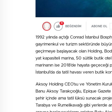
0
BEĞENDİM
ABONE OL
1992 yılında açtığı Conrad İstanbul Bosp
gayrimenkul ve turizm sektöründe büyüme
geçirmeye başlayacak olan Holding, Bodr
yat kapasiteli marina, 50 süitlik butik ote
marinanın ise 2018’de hayata geçeceği pr
İstanbul’da da tatil havası veren butik 
Aksoy Holding CEO’su ve Yönetim Kurulu
Banu Aksoy Tarakçıoğlu, Epique Gazete Vat
şehir içinde ama tatil lüksü sunacak proj
Tarabya ve Rumelikavağı gibi yerlerde araz