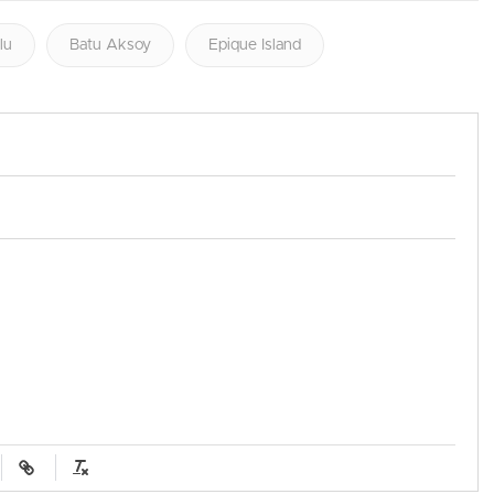
lu
Batu Aksoy
Epique Island