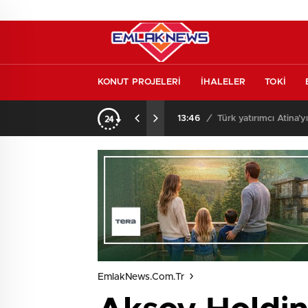
KONUT PROJELERİ
İHALELER
TOKİ
l etmeden almayın
13:46
/
Türk yatırımcı Atina’y
EmlakNews.com.tr