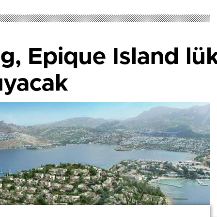
g, Epique Island lü
şıyacak