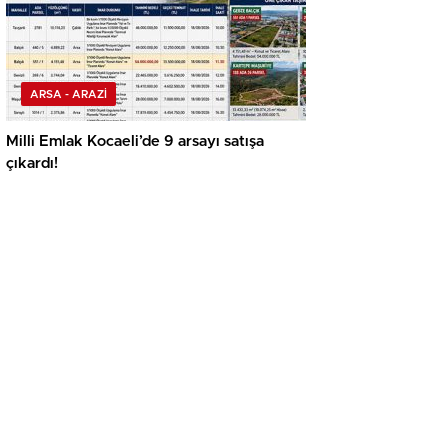
ARSA - ARAZİ
Milli Emlak Kocaeli’de 9 arsayı satışa
çıkardı!