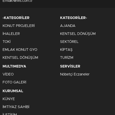
EmlakNews.com.tr
-KATEGORİLER
KATEGORİLER-
KONUT PROJELERİ
AJANDA
İHALELER
KENTSEL DÖNÜŞÜM
TOKİ
SEKTÖREL
EMLAK KONUT GYO
KİPTAŞ
KENTSEL DÖNÜŞÜM
TURİZM
MULTIMEDYA
SERVİSLER
VİDEO
Nöbetçi Eczaneler
FOTO GALERİ
KURUMSAL
KÜNYE
İMTİYAZ SAHİBİ