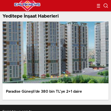
Yeditepe İnşaat Haberleri
Paradise Güneşli’de 380 bin TL’ye 2+1 daire