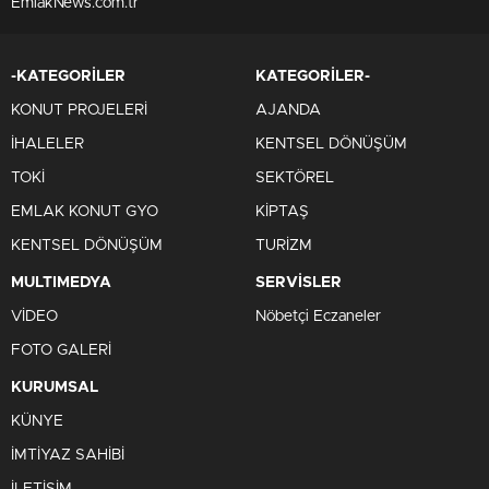
EmlakNews.com.tr
-KATEGORİLER
KATEGORİLER-
KONUT PROJELERİ
AJANDA
İHALELER
KENTSEL DÖNÜŞÜM
TOKİ
SEKTÖREL
EMLAK KONUT GYO
KİPTAŞ
KENTSEL DÖNÜŞÜM
TURİZM
MULTIMEDYA
SERVİSLER
VİDEO
Nöbetçi Eczaneler
FOTO GALERİ
KURUMSAL
KÜNYE
İMTİYAZ SAHİBİ