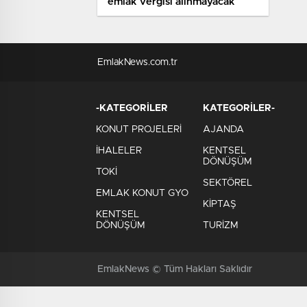
emlak vergisi alınmayacak
EmlakNews.com.tr
-KATEGORİLER
KATEGORİLER-
KONUT PROJELERİ
AJANDA
İHALELER
KENTSEL
DÖNÜŞÜM
TOKİ
SEKTÖREL
EMLAK KONUT GYO
KİPTAŞ
KENTSEL
DÖNÜŞÜM
TURİZM
EmlakNews © Tüm Hakları Saklıdır