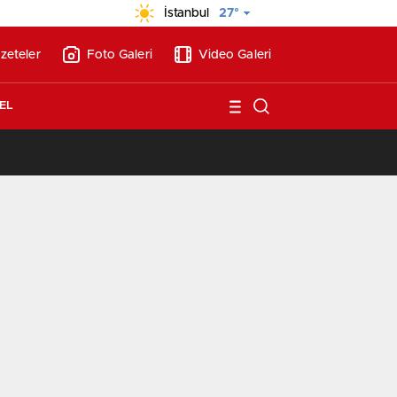
İstanbul
27°
zeteler
Foto Galeri
Video Galeri
EL
/
Vakıf Karaca Villaları’nda satılık 10 tripleks villa! 400 milyon liraya!