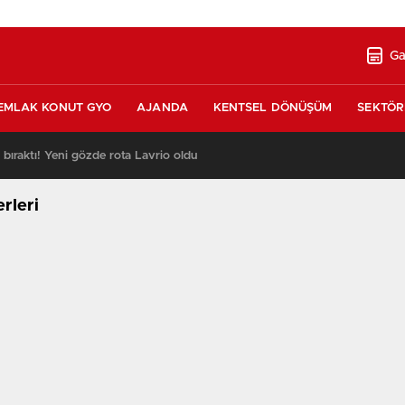
Ga
EMLAK KONUT GYO
AJANDA
KENTSEL DÖNÜŞÜM
SEKTÖR
ı bıraktı! Yeni gözde rota Lavrio oldu
13:26
rleri