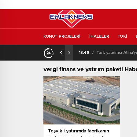
KONUT PROJELERİ
İHALELER
TOKİ
kontrol etmeden almayın
13:46
/
Türk yatırımcı Atina’y
vergi finans ve yatırım paketi Habe
Teşvikli yatırımda fabrikanın