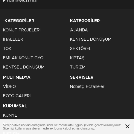
EmlakNews.com.tr
-KATEGORİLER
KATEGORİLER-
KONUT PROJELERİ
AJANDA
İHALELER
KENTSEL DÖNÜŞÜM
TOKİ
SEKTÖREL
EMLAK KONUT GYO
KİPTAŞ
KENTSEL DÖNÜŞÜM
TURİZM
MULTIMEDYA
SERVİSLER
VİDEO
Nöbetçi Eczaneler
FOTO GALERİ
KURUMSAL
KÜNYE
İMTİYAZ SAHİBİ
Veri politikasındaki amaçlarla sınırlı ve mevzuata uygun şekilde çerez kullanıyoruz.
Sitemizi kullanmaya devam ederek bunu kabul etmiş olursunuz.