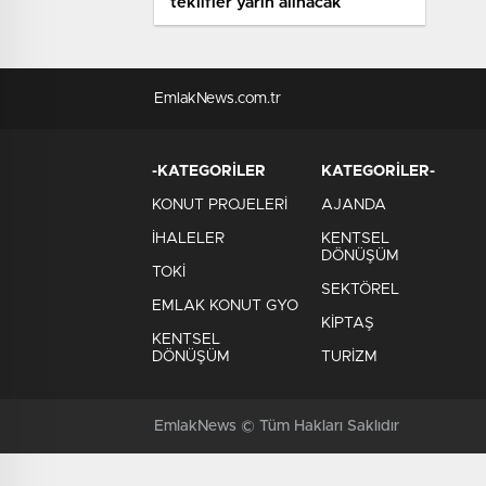
teklifler yarın alınacak
EmlakNews.com.tr
-KATEGORİLER
KATEGORİLER-
KONUT PROJELERİ
AJANDA
İHALELER
KENTSEL
DÖNÜŞÜM
TOKİ
SEKTÖREL
EMLAK KONUT GYO
KİPTAŞ
KENTSEL
DÖNÜŞÜM
TURİZM
EmlakNews © Tüm Hakları Saklıdır