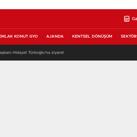
Ga
EMLAK KONUT GYO
AJANDA
KENTSEL DÖNÜŞÜM
SEKTÖR
şkanı Hidayet Türkoğlu’na ziyaret
13:17