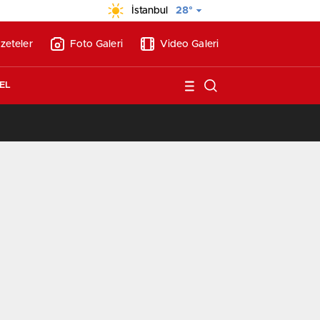
İstanbul
28°
zeteler
Foto Galeri
Video Galeri
EL
/
BAE’nin ilk YHT’sini Kalyon İnşaat yapacak