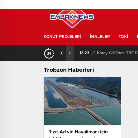
KONUT PROJELERİ
İHALELER
TOKİ
Konut piyasasında yeni denge! İlk el satışlar yükseliyor, fırsat kapısı aralanıyor!
13:23
/
Koray GYO’dan TBF Ba
Trobzon Haberleri
Rize-Artvin Havalimanı için