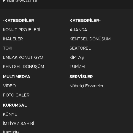
EmlakNews.com.tr
-KATEGORİLER
KATEGORİLER-
KONUT PROJELERİ
AJANDA
İHALELER
KENTSEL DÖNÜŞÜM
TOKİ
SEKTÖREL
EMLAK KONUT GYO
KİPTAŞ
KENTSEL DÖNÜŞÜM
TURİZM
MULTIMEDYA
SERVİSLER
VİDEO
Nöbetçi Eczaneler
FOTO GALERİ
KURUMSAL
KÜNYE
İMTİYAZ SAHİBİ