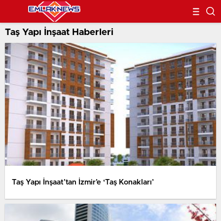
Taş Yapı İnşaat Haberleri
Taş Yapı İnşaat’tan İzmir’e ‘Taş Konakları’