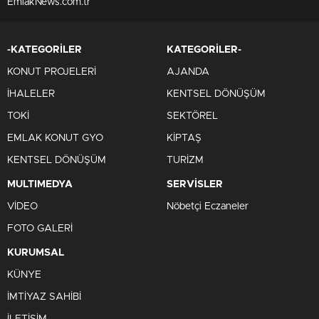
EmlakNews.com.tr
-KATEGORİLER
KATEGORİLER-
KONUT PROJELERİ
AJANDA
İHALELER
KENTSEL DÖNÜŞÜM
TOKİ
SEKTÖREL
EMLAK KONUT GYO
KİPTAŞ
KENTSEL DÖNÜŞÜM
TURİZM
MULTIMEDYA
SERVİSLER
VİDEO
Nöbetçi Eczaneler
FOTO GALERİ
KURUMSAL
KÜNYE
İMTİYAZ SAHİBİ