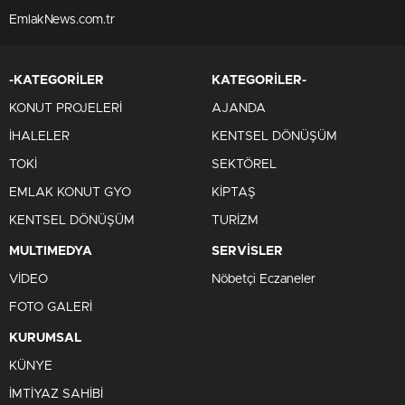
EmlakNews.com.tr
-KATEGORİLER
KATEGORİLER-
KONUT PROJELERİ
AJANDA
İHALELER
KENTSEL DÖNÜŞÜM
TOKİ
SEKTÖREL
EMLAK KONUT GYO
KİPTAŞ
KENTSEL DÖNÜŞÜM
TURİZM
MULTIMEDYA
SERVİSLER
VİDEO
Nöbetçi Eczaneler
FOTO GALERİ
KURUMSAL
KÜNYE
İMTİYAZ SAHİBİ