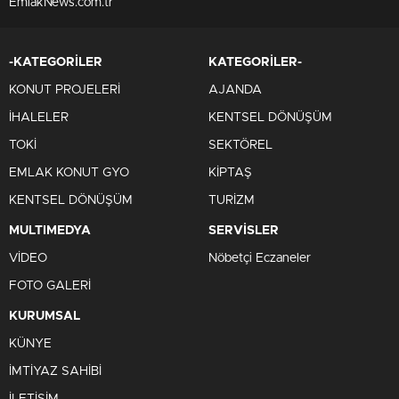
EmlakNews.com.tr
-KATEGORİLER
KATEGORİLER-
KONUT PROJELERİ
AJANDA
İHALELER
KENTSEL DÖNÜŞÜM
TOKİ
SEKTÖREL
EMLAK KONUT GYO
KİPTAŞ
KENTSEL DÖNÜŞÜM
TURİZM
MULTIMEDYA
SERVİSLER
VİDEO
Nöbetçi Eczaneler
FOTO GALERİ
KURUMSAL
KÜNYE
İMTİYAZ SAHİBİ