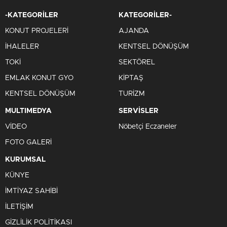
-KATEGORİLER
KATEGORİLER-
KONUT PROJELERİ
AJANDA
İHALELER
KENTSEL DÖNÜŞÜM
TOKİ
SEKTÖREL
EMLAK KONUT GYO
KİPTAŞ
KENTSEL DÖNÜŞÜM
TURİZM
MULTIMEDYA
SERVİSLER
VİDEO
Nöbetçi Eczaneler
FOTO GALERİ
KURUMSAL
KÜNYE
İMTİYAZ SAHİBİ
İLETİŞİM
GİZLİLİK POLİTİKASI