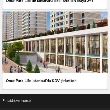
Onur Park Life’de lansmana özel 345 bin liraya 2+1
Onur Park Life İstanbul’da KDV şirketten
EmlakNews.com.tr