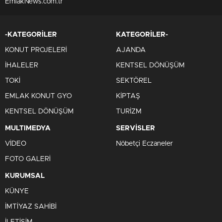
EmlakNews.com.tr
-KATEGORİLER
KATEGORİLER-
KONUT PROJELERİ
AJANDA
İHALELER
KENTSEL DÖNÜŞÜM
TOKİ
SEKTÖREL
EMLAK KONUT GYO
KİPTAŞ
KENTSEL DÖNÜŞÜM
TURİZM
MULTIMEDYA
SERVİSLER
VİDEO
Nöbetçi Eczaneler
FOTO GALERİ
KURUMSAL
KÜNYE
İMTİYAZ SAHİBİ