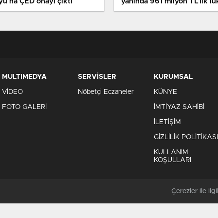
yu’na ÇED onayı çıktı
yanında 961 milyon TL’lik lü
proje
MULTIMEDYA
SERVİSLER
KURUMSAL
VİDEO
Nöbetçi Eczaneler
KÜNYE
FOTO GALERİ
İMTİYAZ SAHİBİ
İLETİŞİM
GİZLİLİK POLİTİKASI
KULLANIM
KOŞULLARI
Çerezler ile ilgil