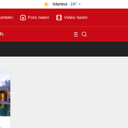
İstanbul
28°
zeteler
Foto Galeri
Video Galeri
EL
/
BAE’nin ilk YHT’sini Kalyon İnşaat yapacak