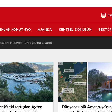
Ga
EMLAK KONUT GYO
AJANDA
KENTSEL DÖNÜŞÜM
SEKTÖR
şkanı Hidayet Türkoğlu’na ziyaret
13:17
cek’teki tartışılan Ayten
Dünyaca ünlü Amanruya’nın