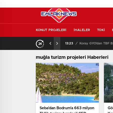
KONUT PROJELERİ
İHALELER
TOKİ
Konut piyasasında yeni denge! İlk el satışlar yükseliyor, fırsat kapısı aralanıyor!
13:23
/
Koray GYO’dan TBF Ba
muğla turizm projeleri Haberleri
Seba’dan Bodrum’a 663 milyon
Gö