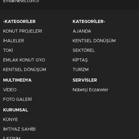
EmlakNews.com.tr
-KATEGORİLER
KATEGORİLER-
KONUT PROJELERİ
AJANDA
İHALELER
KENTSEL DÖNÜŞÜM
TOKİ
SEKTÖREL
EMLAK KONUT GYO
KİPTAŞ
KENTSEL DÖNÜŞÜM
TURİZM
MULTIMEDYA
SERVİSLER
VİDEO
Nöbetçi Eczaneler
FOTO GALERİ
KURUMSAL
KÜNYE
İMTİYAZ SAHİBİ