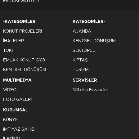
EmlakNews.com.tr
-KATEGORİLER
KATEGORİLER-
KONUT PROJELERİ
AJANDA
İHALELER
KENTSEL DÖNÜŞÜM
TOKİ
SEKTÖREL
EMLAK KONUT GYO
KİPTAŞ
KENTSEL DÖNÜŞÜM
TURİZM
MULTIMEDYA
SERVİSLER
VİDEO
Nöbetçi Eczaneler
FOTO GALERİ
KURUMSAL
KÜNYE
İMTİYAZ SAHİBİ