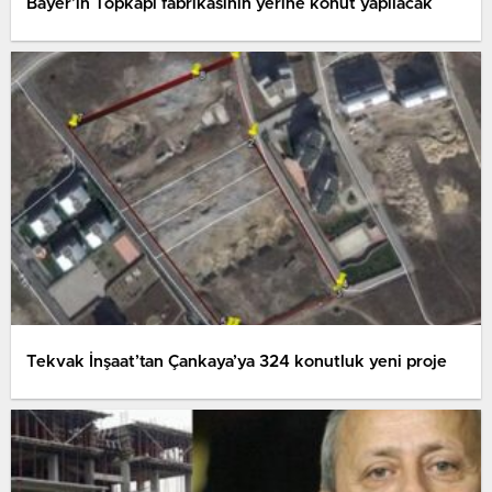
Bayer’in Topkapı fabrikasının yerine konut yapılacak
Tekvak İnşaat’tan Çankaya’ya 324 konutluk yeni proje