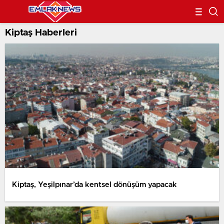
Kiptaş Haberleri
Kiptaş, Yeşilpınar’da kentsel dönüşüm yapacak