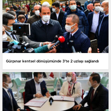
Gürpınar kentsel dönüşümünde 3’te 2 uzlaşı sağlandı