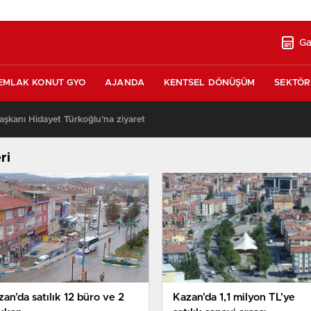
Ga
EMLAK KONUT GYO
AJANDA
KENTSEL DÖNÜŞÜM
SEKTÖR
şkanı Hidayet Türkoğlu’na ziyaret
13:17
ri
an’da satılık 12 büro ve 2
Kazan’da 1,1 milyon TL’ye