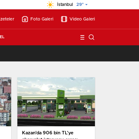
İstanbul
29°
zeteler
Foto Galeri
Video Galeri
EL
/
BAE’nin ilk YHT’sini Kalyon İnşaat yapacak
Kazan’da 906 bin TL’ye