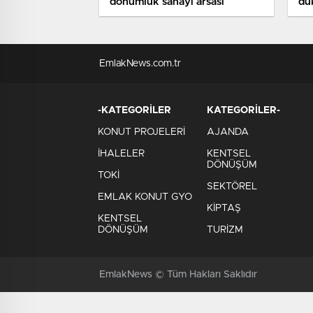
dönümlük sanayi arsası
dü
EmlakNews.com.tr
-KATEGORİLER
KATEGORİLER-
KONUT PROJELERİ
AJANDA
İHALELER
KENTSEL
DÖNÜŞÜM
TOKİ
SEKTÖREL
EMLAK KONUT GYO
KİPTAŞ
KENTSEL
DÖNÜŞÜM
TURİZM
EmlakNews © Tüm Hakları Saklıdır