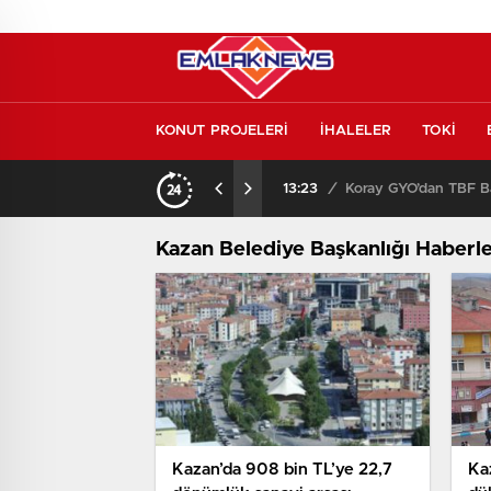
KONUT PROJELERİ
İHALELER
TOKİ
Konut piyasasında yeni denge! İlk el satışlar yükseliyor, fırsat kapısı aralanıyor!
13:23
/
Koray GYO’dan TBF Ba
Kazan Belediye Başkanlığı Haberle
Kazan’da 908 bin TL’ye 22,7
Kaz