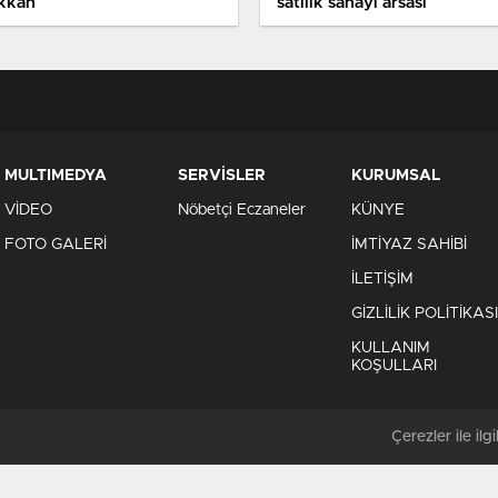
kkan
satılık sanayi arsası
MULTIMEDYA
SERVİSLER
KURUMSAL
VİDEO
Nöbetçi Eczaneler
KÜNYE
FOTO GALERİ
İMTİYAZ SAHİBİ
İLETİŞİM
GİZLİLİK POLİTİKASI
KULLANIM
KOŞULLARI
Çerezler ile ilgil