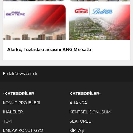
Alarko, Tuzla’daki arsasını ANGİM’e sattı
EmlakNews.com.tr
-KATEGORİLER
KATEGORİLER-
KONUT PROJELERİ
AJANDA
İHALELER
KENTSEL DÖNÜŞÜM
TOKİ
SEKTÖREL
EMLAK KONUT GYO
KİPTAŞ