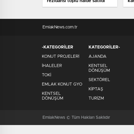
rezidansı toplu halde satıldı
kar
EmlakNews.com.tr
-KATEGORİLER
KATEGORİLER-
KONUT PROJELERİ
AJANDA
İHALELER
KENTSEL
DÖNÜŞÜM
TOKİ
SEKTÖREL
EMLAK KONUT GYO
KİPTAŞ
KENTSEL
DÖNÜŞÜM
TURİZM
EmlakNews © Tüm Hakları Saklıdır