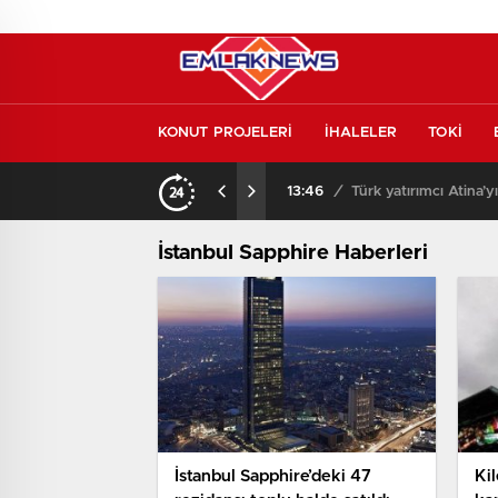
KONUT PROJELERİ
İHALELER
TOKİ
kontrol etmeden almayın
13:46
/
Türk yatırımcı Atina’y
İstanbul Sapphire Haberleri
İstanbul Sapphire’deki 47
Ki