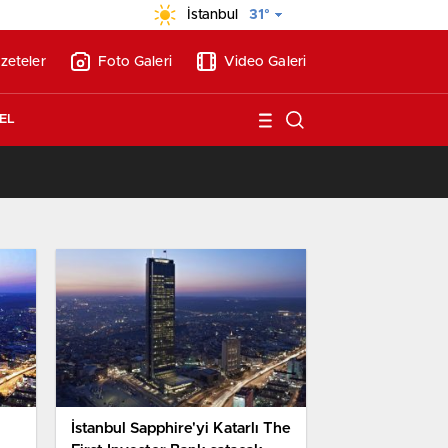
İstanbul
31°
zeteler
Foto Galeri
Video Galeri
EL
/
Vakıf Karaca Villaları’nda satılık 10 tripleks villa! 400 milyon liraya!
İstanbul Sapphire'yi Katarlı The