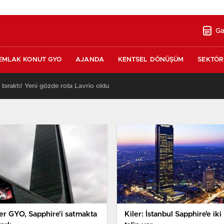
Ga
EMLAK KONUT GYO
AJANDA
KENTSEL DÖNÜŞÜM
SEKTÖR
ı bıraktı! Yeni gözde rota Lavrio oldu
13:26
ler GYO, Sapphire’i satmakta
Kiler: İstanbul Sapphire’e iki