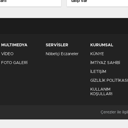
arlı
talip var
MULTIMEDYA
SERVİSLER
KURUMSAL
VİDEO
Nöbetçi Eczaneler
KÜNYE
FOTO GALERİ
İMTİYAZ SAHİBİ
İLETİŞİM
GİZLİLİK POLİTİKASI
KULLANIM
KOŞULLARI
Çerezler ile ilgil