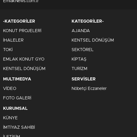
EmlakNews.com.tr
-KATEGORİLER
KATEGORİLER-
KONUT PROJELERİ
AJANDA
İHALELER
KENTSEL DÖNÜŞÜM
TOKİ
SEKTÖREL
EMLAK KONUT GYO
KİPTAŞ
KENTSEL DÖNÜŞÜM
TURİZM
MULTIMEDYA
SERVİSLER
VİDEO
Nöbetçi Eczaneler
FOTO GALERİ
KURUMSAL
KÜNYE
İMTİYAZ SAHİBİ